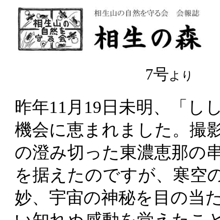
7号
より
昨年11月19日未明、「
機会に恵まれました。撮
の澄み切った東濃恵那の
を据えたのですが、寒空
妙、宇宙の神秘を目の当